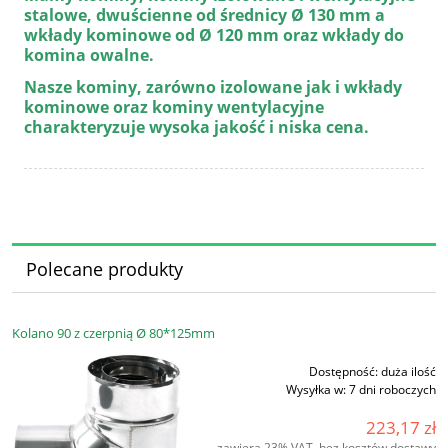
stalowe, dwuścienne od średnicy Ø 130 mm a
wkłady kominowe od Ø 120 mm oraz wkłady do
komina owalne.
Nasze kominy, zarówno izolowane jak i wkłady
kominowe oraz kominy wentylacyjne
charakteryzuje wysoka jakość i niska cena.
Polecane produkty
Kolano 90 z czerpnią Ø 80*125mm
Dostępność:
duża ilość
Wysyłka w:
7 dni roboczych
223,17 zł
zawiera 23% VAT, bez kosztów dostawy