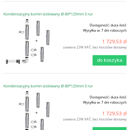
Kondensacyjny komin izolowany Ø 80*125mm 5 rur
Dostępność:
duża ilość
Wysyłka w:
7 dni roboczych
1 729,53 zł
zawiera 23% VAT, bez kosztów dostawy
do koszyka
Kondensacyjny komin izolowany Ø 80*125mm 5 rur
Dostępność:
duża ilość
Wysyłka w:
7 dni roboczych
1 729,53 zł
zawiera 23% VAT, bez kosztów dostawy