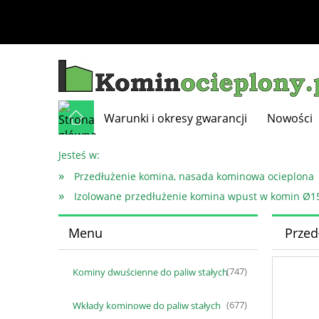
Warunki i okresy gwarancji
Nowości
Jesteś w:
»
Przedłużenie komina, nasada kominowa ocieplona
»
Izolowane przedłużenie komina wpust w komin Ø1
Menu
Prze
Kominy dwuścienne do paliw stałych
(747)
Wkłady kominowe do paliw stałych
(677)