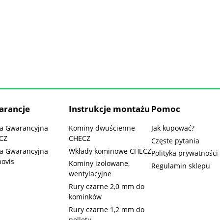
arancje
Instrukcje montażu
Pomoc
ta Gwarancyjna
Kominy dwuścienne
Jak kupować?
CZ
CHECZ
Częste pytania
ta Gwarancyjna
Wkłady kominowe CHECZ
Polityka prywatności
novis
Kominy izolowane,
Regulamin sklepu
wentylacyjne
Rury czarne 2,0 mm do
kominków
Rury czarne 1,2 mm do
pelletu