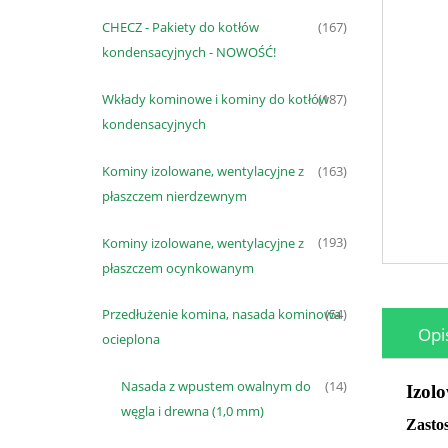
CHECZ - Pakiety do kotłów
(167)
kondensacyjnych - NOWOŚĆ!
Wkłady kominowe i kominy do kotłów
(187)
kondensacyjnych
Kominy izolowane, wentylacyjne z
(163)
płaszczem nierdzewnym
Kominy izolowane, wentylacyjne z
(193)
płaszczem ocynkowanym
Przedłużenie komina, nasada kominowa
(54)
Opi
ocieplona
Nasada z wpustem owalnym do
(14)
Izol
węgla i drewna (1,0 mm)
Zasto