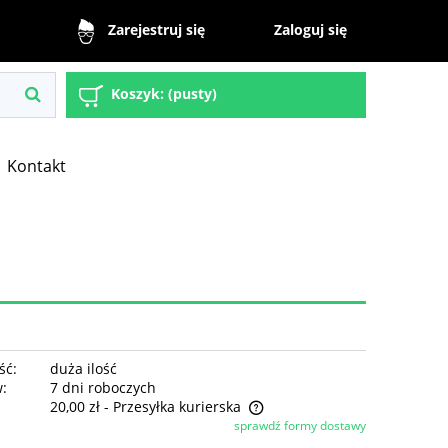
Zaloguj się
Zarejestruj się
Koszyk:
(pusty)
Kontakt
ść:
duża ilość
w:
7 dni roboczych
20,00 zł
- Przesyłka kurierska
sprawdź formy dostawy