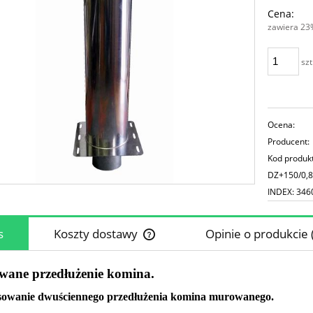
C
Cena:
p
zawiera 23
szt
Ocena:
Producent:
Kod produk
DZ+150/0,8
INDEX: 346
s
Koszty dostawy
Opinie o produkcie 
Cena nie zawiera ewentualnych koszt
owane przedłużenie komina.
płatności
sowanie dwuściennego przedłużenia komina murowanego.