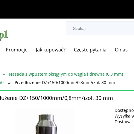
Promocje
Jak kupować?
Częste pytania
O nas
»
Nasada z wpustem okrągłym do węgla i drewna (0,8 mm)
»
50
Przedłużenie DZ+150/1000mm/0,8mm/izol. 30 mm
dłużenie DZ+150/1000mm/0,8mm/izol. 30 mm
Dostępno
Wysyłka 
Dostawa: