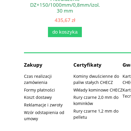
DZ+150/1000mm/0,8mm/izol.
30 mm
435,67 zł
do koszyka
Zakupy
Certyfikaty
Gw
Czas realizacji
Kominy dwuścienne do
Kar
zamówienia
paliw stałych CHECZ
CHE
Formy płatności
Wkłady kominowe CHECZ
Kar
Tec
Koszt dostawy
Rury czarne 2,0 mm do
kominków
Reklamacje i zwroty
Rury czarne 1,2 mm do
Wzór odstapienia od
pelletu
umowy