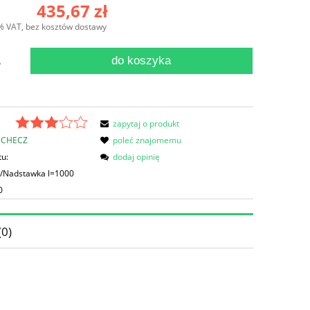
ena nie zawiera ewentualnych kosztów
435,67 zł
łatności
% VAT, bez kosztów dostawy
do koszyka
.
zapytaj o produkt
CHECZ
poleć znajomemu
tu:
dodaj opinię
/Nadstawka l=1000
0
(0)
ów