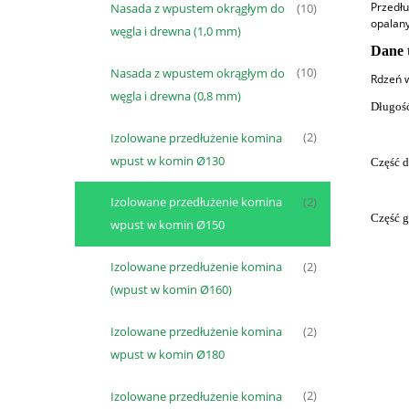
Przedłu
Nasada z wpustem okrągłym do
(10)
opalan
węgla i drewna (1,0 mm)
Dane 
Nasada z wpustem okrągłym do
(10)
Rdzeń w
węgla i drewna (0,8 mm)
Długość
Izolowane przedłużenie komina
(2)
wpust w komin Ø130
Część d
Izolowane przedłużenie komina
(2)
Część g
wpust w komin Ø150
Izolowane przedłużenie komina
(2)
(wpust w komin Ø160)
Izolowane przedłużenie komina
(2)
wpust w komin Ø180
Izolowane przedłużenie komina
(2)